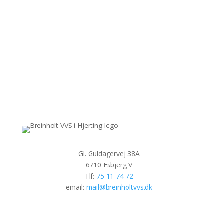
75 11 74 72
Gl. Guldagervej 38A
6710 Esbjerg V
Tlf:
75 11 74 72
email:
mail@breinholtvvs.dk