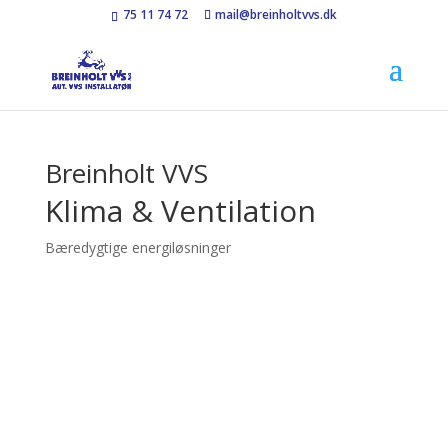
75 11 74 72
mail@breinholtvvs.dk
Breinholt VVS
Klima & Ventilation
Bæredygtige energiløsninger