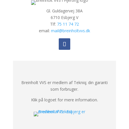
Gl. Guldagervej 38A
6710 Esbjerg V
Tlf:
75 11 74 72
email:
mail@breinholtvvs.dk
Breinholt VVS er medlem af Tekniq; din garanti
som forbruger.
Klik på logoet for mere information.