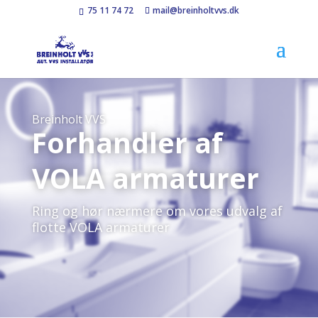
75 11 74 72
mail@breinholtvvs.dk
Breinholt VVS
Forhandler af
VOLA armaturer
Ring og hør nærmere om vores udvalg af
flotte VOLA armaturer